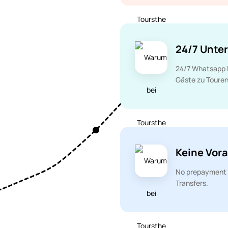
24/7 Unte
24/7 Whatsapp L
Gäste zu Touren
Keine Vor
No prepayment f
Transfers.