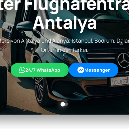
ter Flughafentr
Antalya
fers von Antalya und Alanya, Istanbul, Bodrum, Dal
Orten in der Türkei.
24/7 WhatsApp
Messenger